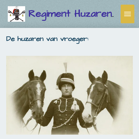
Ga
direct
Regiment Huzaren Venlo
naar
de
De huzaren van vroeger:
hoofdinhoud