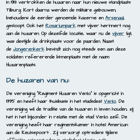
In 1913 vertrokken de huzaren naar hun nieuwe standplaats
Tilburg. Kort daarna werden de militaire gebouwen,
behoudens de eerder genoemde kazerne en
Arsenaal
,
gesloopt. Ook het
Rosariumpark
met vijver herinnert nog
aan de huzaren. Op dezelfde locatie, waar nu de
vijver
ligt,
was destijds de drinkplaats voor de paarden. Naast
de
Jongerenkerk
bevindt zich nog steeds een aan deze
soldaten refererende binnenplaats met de naam
Huzarenplaats.
De huzaren van nu:
De vereniging “Regiment Huzaren Venlo” is opgericht in
1995 en heeft haar thuisbasis in het stadsdeel
Venlo
. De
vereniging wil de traditie van de huzaren in leven houden, zij
het in het bijzonder in relatie met de stad Venlo zelf. De
vereniging heeft haar regimentskamer in hotel American
aan de Keulsepoort . Zij verzorgt optredens tijdens