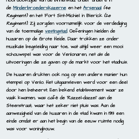
noordoostzijde van de binnenstad, onder andere in
de
Minderbroederskazerne
en het
Arsenaal
(4e
Regiment)
en het Fort Sint-Michiel in Blerick
(2e
Regiment)
. Zij zorgden voornamelijk voor de verdediging
van de toenmalige
vestingstad
. Oefeningen hielden de
huzaren op de Grote Heide. Daar trokken ze onder
muzikale begeleiding naar toe, wat altijd weer een mooi
schouwspel was voor de Venlonaren, net als de
uitvoeringen die ze gaven op de markt voor het stadhuis.
De huzaren drukten ook nog op een andere manier hun
stempel op Venlo. Het uitgaansleven werd voor een deel
door hen beheerst. Een bekend etablissement waar ze
vaak kwamen, was café de 'Razzel-dazzel' aan de
Steenstraat, waar het zeker niet pluis was. Aan de
aanwezigheid van de huzaren in de stad kwam in 1913 een
einde omdat er aan het begin van de eeuw ruimte nodig
was voor woningbouw.