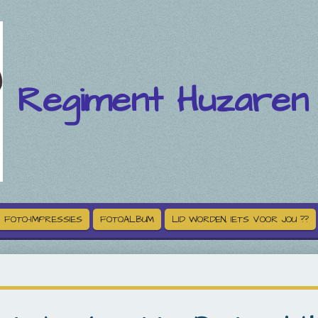
Regiment Huzaren
FOTO-IMPRESSIES
FOTOALBUM
LID WORDEN, IETS VOOR JOU ??