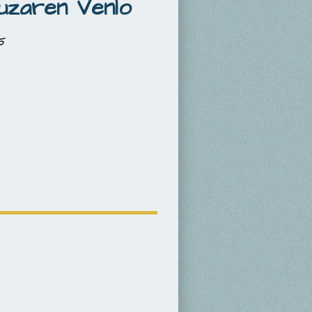
uzaren Venlo
95
neuzen.