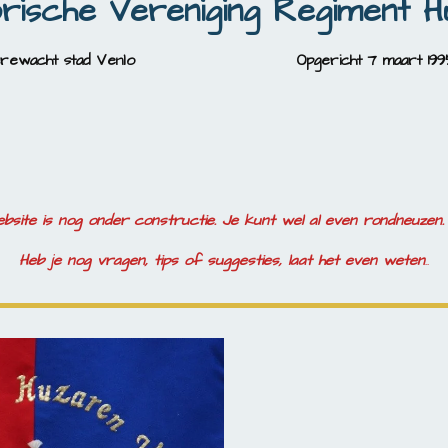
orische Vereniging
Regiment H
Erewacht stad Venlo
Opgericht 7 maart 19
ebsite is nog onder constructie. Je kunt wel al even rond
Heb je nog vragen, tips of suggesties, laat het even weten
..